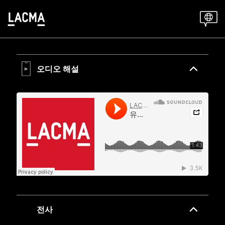
Skip
to
main
content
오디오 해설
전사