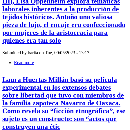
III), Lisa Oppenheim explora temáticas
cumplen
mostrara
los
laborales inherentes a la producción de
el
textiles
motivo
tejidos históricos. Antaño una valiosa
para
del
Igshaan
pieza de lujo, el encaje era confeccionado
microprocesador
Adams,
Pentium,
por mujeres de la aristocracia para
quien
y
se
quienes era tan solo
que
identifica
debía
como
tejer
Submitted by
barita
on
Tue, 09/05/2023 - 13:13
usando
técnicas
Read more
about
tradicionales
"En
aprendidas
Leisure
durante
Laura Huertas Millán basó su película
Work
su
III
experimental en los extensos debates
infancia
(Trabajo
en
sobre libertad que tuvo con miembros de
de
la
ocio
la familia zapoteca Navarro de Oaxaca.
reserva.
III),
No
Como revela su “ficción etnográfica”, ese
Lisa
por
Oppenheim
sujeto es un constructo: son “actos que
primera
explora
vez,
construyen una étic
temáticas
se