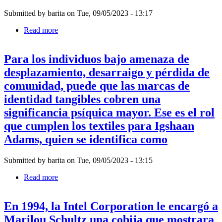
inicialmente
Submitted by
barita
on
Tue, 09/05/2023 - 13:17
concibió
(side
Read more
about
by
Nacida
side.coats)
en
(lado
Para los individuos bajo amenaza de
Barcelona,
a
Teresa
desplazamiento, desarraigo y pérdida de
lado.abrigos)
Lanceta
para
comunidad, puede que las marcas de
vivió
una
y
identidad tangibles cobren una
presentación
trabajó
que
significancia psíquica mayor. Ese es el rol
durante
inauguraría
décadas
que cumplen los textiles para Igshaan
su
con
exposición
Adams, quien se identifica como
mujeres
personal
bereberes
de
de
2018
Submitted by
barita
on
Tue, 09/05/2023 - 13:15
la
en
cordillera
Read more
about
Guimarães,
del
Para
en
Atlas.
los
el
Más
En 1994, la Intel Corporation le encargó a
individuos
norte
tarde,
bajo
de
Marilou Schultz una cobija que mostrara
amplió
amenaza
Portugal.