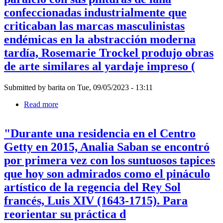
abstracción
era
Navarro
confeccionadas industrialmente que
moderna
tan
de
temprana
solo
criticaban las marcas masculinistas
Oaxaca.
no
Como
endémicas en la abstracción moderna
estaba
revela
presente
tardía, Rosemarie Trockel produjo obras
su
en
“ficción
de arte similares al yardaje impreso (
el
etnográfica”,
léxico
ese
de
sujeto
Submitted by
barita
on
Tue, 09/05/2023 - 13:11
diseño
es
oficial
Read more
about
un
de
A
constructo:
Polonia
mediados
son
durante
"Durante una residencia en el Centro
de
“actos
la
la
que
Getty en 2015, Analia Saban se encontró
era
década
construyen
comunista
por primera vez con los suntuosos tapices
de
una
(1945-
1980,
étic
que hoy son admirados como el pináculo
1989).
en
En
artístico de la regencia del Rey Sol
paralelo
2010,
con
francés, Luis XIV (1643-1715). Para
esa
sus
prohibición
reorientar su práctica d
pinturas
que
de