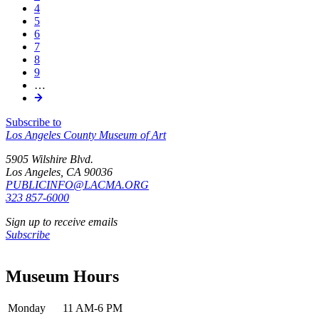
hoy
Page
4
la
son
Page
5
producción
admirados
Page
6
industrial
como
Page
7
con
el
Page
8
telares
pináculo
Page
9
a
artístico
…
mediados
de
del
la
siglo
regencia
Subscribe to
XIX,
del
Los Angeles County Museum of Art
los
Rey
sistemas
Sol
5905 Wilshire Blvd.
de
francés,
Los Angeles, CA 90036
notación
Luis
PUBLICINFO@LACMA.ORG
se
XIV
323 857-6000
volvieron
(1643-
herramientas
Sign up to receive emails
1715).
esenciales
Subscribe
Para
en
reorientar
la
su
estandarización
Museum Hours
práctica
y
d
transmisión
de
Monday
11 AM-6 PM
patrones