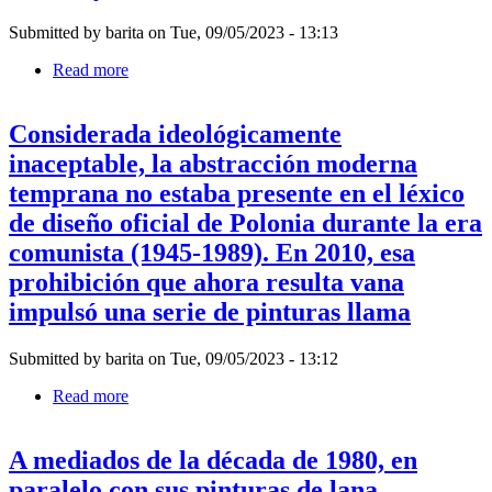
laborales
propusieron
inherentes
Submitted by
barita
on
Tue, 09/05/2023 - 13:13
afin
a
la
Read more
about
producción
Laura
de
Huertas
tejidos
Considerada ideológicamente
Millán
históricos.
basó
inaceptable, la abstracción moderna
Antaño
su
una
temprana no estaba presente en el léxico
película
valiosa
experimental
de diseño oficial de Polonia durante la era
pieza
en
de
comunista (1945-1989). En 2010, esa
los
lujo,
extensos
prohibición que ahora resulta vana
el
debates
encaje
impulsó una serie de pinturas llama
sobre
era
libertad
confeccionado
que
por
Submitted by
barita
on
Tue, 09/05/2023 - 13:12
tuvo
mujeres
con
Read more
about
de
miembros
Considerada
la
de
ideológicamente
aristocracia
la
A mediados de la década de 1980, en
inaceptable,
para
familia
la
quienes
paralelo con sus pinturas de lana
zapoteca