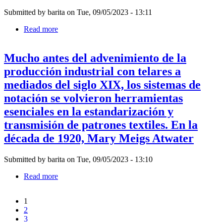
ahora
lana
resulta
Submitted by
barita
on
Tue, 09/05/2023 - 13:11
confeccionadas
vana
industrialmente
Read more
about
impulsó
que
"Durante
una
criticaban
una
serie
las
Mucho antes del advenimiento de la
residencia
de
marcas
en
pinturas
producción industrial con telares a
masculinistas
el
llama
endémicas
mediados del siglo XIX, los sistemas de
Centro
en
Getty
notación se volvieron herramientas
la
en
abstracción
esenciales en la estandarización y
2015,
moderna
Analia
transmisión de patrones textiles. En la
tardía,
Saban
Rosemarie
década de 1920, Mary Meigs Atwater
se
Trockel
encontró
produjo
por
obras
Submitted by
barita
on
Tue, 09/05/2023 - 13:10
primera
de
vez
Read more
about
arte
con
Mucho
similares
los
antes
al
suntuosos
1
del
yardaje
tapices
Page
2
Pagination
advenimiento
impreso
que
Page
3
de
(