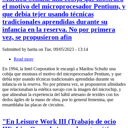
esa
el motivo del microprocesador Pentium, y
de
Primero,
experiencia
desplazamiento,
o
que debía tejer usando técnicas
de
desarraigo
primera
tradicionales aprendidas durante su
y
mano
pérdida
infancia en la reserva. No por primera
con
de
una
vez, se propusieron afin
comunidad,
investigación
puede
sobre
que
las
Submitted by
barita
on
Tue, 09/05/2023 - 13:14
las
prácticas
marcas
Read more
about
textiles
de
En
que
identidad
En 1994, la Intel Corporation le encargó a Marilou Schultz una
1994,
habían
tangibles
cobija que mostrara el motivo del microprocesador Pentium, y que
la
sido
cobren
debía tejer usando técnicas tradicionales aprendidas durante su
Intel
influyentes
una
infancia en la reserva. No por primera vez, se propusieron afinidades
Corporation
en
significancia
que relacionaban la estética navajo con la imagen del microchip, y
le
la
psíquica
que alineaban la experiencia del hábil artesano de textiles con los
encargó
cu
mayor.
dedos ágiles de la mano de obra, por lo general femenina, que
a
Ese
ensamblaba las placas de circuitos.
Marilou
es
Schultz
el
una
rol
"En Leisure Work III (Trabajo de ocio
cobija
que
que