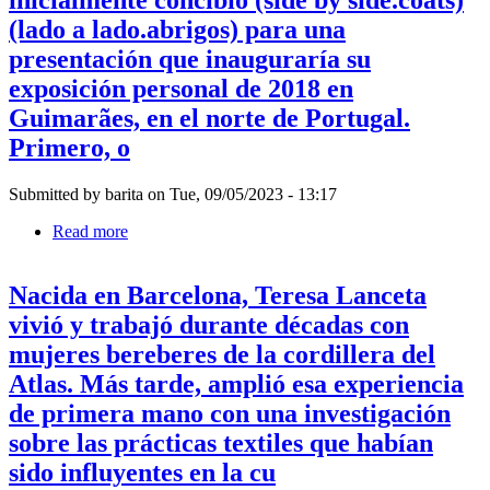
inicialmente concibió (side by side.coats)
(lado a lado.abrigos) para una
presentación que inauguraría su
exposición personal de 2018 en
Guimarães, en el norte de Portugal.
Primero, o
Submitted by
barita
on
Tue, 09/05/2023 - 13:17
Read more
about
Ann
Hamilton,
Nacida en Barcelona, Teresa Lanceta
quien
se
vivió y trabajó durante décadas con
describe
mujeres bereberes de la cordillera del
a
sí
Atlas. Más tarde, amplió esa experiencia
misma
de primera mano con una investigación
como
nativa
sobre las prácticas textiles que habían
del
sido influyentes en la cu
Medio
Oeste,