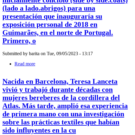
inicialmente concibió (side by side.coats)
(lado a lado.abrigos) para una
presentación que inauguraría su
exposición personal de 2018 en
Guimarães, en el norte de Portugal.
Primero, o
Submitted by
barita
on
Tue, 09/05/2023 - 13:17
Read more
about
Ann
Hamilton,
Nacida en Barcelona, Teresa Lanceta
quien
se
vivió y trabajó durante décadas con
describe
mujeres bereberes de la cordillera del
a
sí
Atlas. Más tarde, amplió esa experiencia
misma
de primera mano con una investigación
como
nativa
sobre las prácticas textiles que habían
del
sido influyentes en la cu
Medio
Oeste,