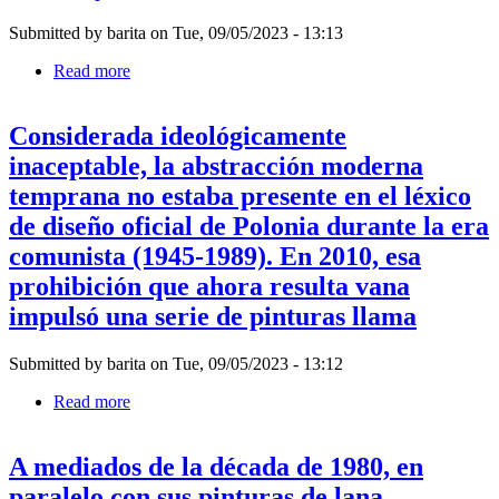
laborales
propusieron
inherentes
Submitted by
barita
on
Tue, 09/05/2023 - 13:13
afin
a
la
Read more
about
producción
Laura
de
Huertas
tejidos
Considerada ideológicamente
Millán
históricos.
basó
inaceptable, la abstracción moderna
Antaño
su
una
temprana no estaba presente en el léxico
película
valiosa
experimental
de diseño oficial de Polonia durante la era
pieza
en
de
comunista (1945-1989). En 2010, esa
los
lujo,
extensos
prohibición que ahora resulta vana
el
debates
encaje
impulsó una serie de pinturas llama
sobre
era
libertad
confeccionado
que
por
Submitted by
barita
on
Tue, 09/05/2023 - 13:12
tuvo
mujeres
con
Read more
about
de
miembros
Considerada
la
de
ideológicamente
aristocracia
la
A mediados de la década de 1980, en
inaceptable,
para
familia
la
quienes
paralelo con sus pinturas de lana
zapoteca