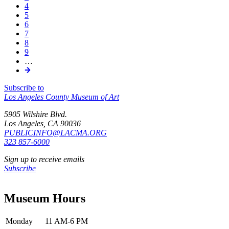
hoy
Page
4
la
son
Page
5
producción
admirados
Page
6
industrial
como
Page
7
con
el
Page
8
telares
pináculo
Page
9
a
artístico
…
mediados
de
del
la
siglo
regencia
Subscribe to
XIX,
del
Los Angeles County Museum of Art
los
Rey
sistemas
Sol
5905 Wilshire Blvd.
de
francés,
Los Angeles, CA 90036
notación
Luis
PUBLICINFO@LACMA.ORG
se
XIV
323 857-6000
volvieron
(1643-
herramientas
Sign up to receive emails
1715).
esenciales
Subscribe
Para
en
reorientar
la
su
estandarización
Museum Hours
práctica
y
d
transmisión
de
Monday
11 AM-6 PM
patrones