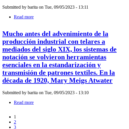
ahora
lana
resulta
Submitted by
barita
on
Tue, 09/05/2023 - 13:11
confeccionadas
vana
industrialmente
Read more
about
impulsó
que
"Durante
una
criticaban
una
serie
las
Mucho antes del advenimiento de la
residencia
de
marcas
en
pinturas
producción industrial con telares a
masculinistas
el
llama
endémicas
mediados del siglo XIX, los sistemas de
Centro
en
Getty
notación se volvieron herramientas
la
en
abstracción
esenciales en la estandarización y
2015,
moderna
Analia
transmisión de patrones textiles. En la
tardía,
Saban
Rosemarie
década de 1920, Mary Meigs Atwater
se
Trockel
encontró
produjo
por
obras
Submitted by
barita
on
Tue, 09/05/2023 - 13:10
primera
de
vez
Read more
about
arte
con
Mucho
similares
los
antes
al
suntuosos
1
del
yardaje
tapices
Page
2
Pagination
advenimiento
impreso
que
Page
3
de
(