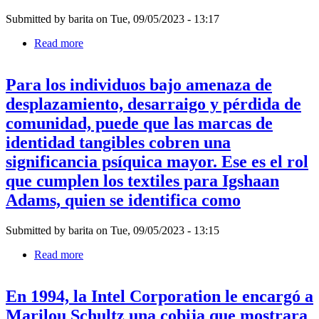
inicialmente
Submitted by
barita
on
Tue, 09/05/2023 - 13:17
concibió
(side
Read more
about
by
Nacida
side.coats)
en
(lado
Para los individuos bajo amenaza de
Barcelona,
a
Teresa
desplazamiento, desarraigo y pérdida de
lado.abrigos)
Lanceta
para
comunidad, puede que las marcas de
vivió
una
y
identidad tangibles cobren una
presentación
trabajó
que
significancia psíquica mayor. Ese es el rol
durante
inauguraría
décadas
que cumplen los textiles para Igshaan
su
con
exposición
Adams, quien se identifica como
mujeres
personal
bereberes
de
de
2018
Submitted by
barita
on
Tue, 09/05/2023 - 13:15
la
en
cordillera
Read more
about
Guimarães,
del
Para
en
Atlas.
los
el
Más
En 1994, la Intel Corporation le encargó a
individuos
norte
tarde,
bajo
de
Marilou Schultz una cobija que mostrara
amplió
amenaza
Portugal.