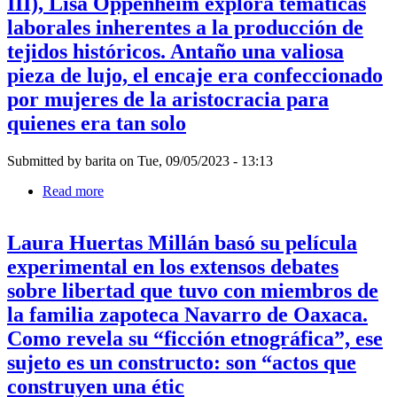
III), Lisa Oppenheim explora temáticas
cumplen
mostrara
los
laborales inherentes a la producción de
el
textiles
motivo
tejidos históricos. Antaño una valiosa
para
del
Igshaan
pieza de lujo, el encaje era confeccionado
microprocesador
Adams,
Pentium,
por mujeres de la aristocracia para
quien
y
se
quienes era tan solo
que
identifica
debía
como
tejer
Submitted by
barita
on
Tue, 09/05/2023 - 13:13
usando
técnicas
Read more
about
tradicionales
"En
aprendidas
Leisure
durante
Laura Huertas Millán basó su película
Work
su
III
experimental en los extensos debates
infancia
(Trabajo
en
sobre libertad que tuvo con miembros de
de
la
ocio
la familia zapoteca Navarro de Oaxaca.
reserva.
III),
No
Como revela su “ficción etnográfica”, ese
Lisa
por
Oppenheim
sujeto es un constructo: son “actos que
primera
explora
vez,
construyen una étic
temáticas
se