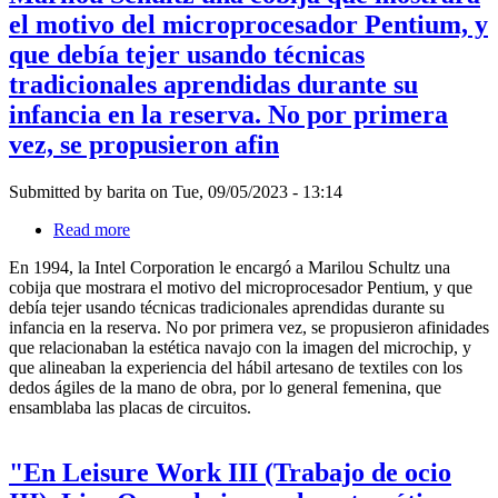
esa
el motivo del microprocesador Pentium, y
de
Primero,
experiencia
desplazamiento,
o
que debía tejer usando técnicas
de
desarraigo
primera
tradicionales aprendidas durante su
y
mano
pérdida
infancia en la reserva. No por primera
con
de
una
vez, se propusieron afin
comunidad,
investigación
puede
sobre
que
las
Submitted by
barita
on
Tue, 09/05/2023 - 13:14
las
prácticas
marcas
Read more
about
textiles
de
En
que
identidad
En 1994, la Intel Corporation le encargó a Marilou Schultz una
1994,
habían
tangibles
cobija que mostrara el motivo del microprocesador Pentium, y que
la
sido
cobren
debía tejer usando técnicas tradicionales aprendidas durante su
Intel
influyentes
una
infancia en la reserva. No por primera vez, se propusieron afinidades
Corporation
en
significancia
que relacionaban la estética navajo con la imagen del microchip, y
le
la
psíquica
que alineaban la experiencia del hábil artesano de textiles con los
encargó
cu
mayor.
dedos ágiles de la mano de obra, por lo general femenina, que
a
Ese
ensamblaba las placas de circuitos.
Marilou
es
Schultz
el
una
rol
"En Leisure Work III (Trabajo de ocio
cobija
que
que