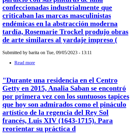
abstracción
era
Navarro
confeccionadas industrialmente que
moderna
tan
de
temprana
solo
criticaban las marcas masculinistas
Oaxaca.
no
Como
endémicas en la abstracción moderna
estaba
revela
presente
tardía, Rosemarie Trockel produjo obras
su
en
“ficción
de arte similares al yardaje impreso (
el
etnográfica”,
léxico
ese
de
sujeto
Submitted by
barita
on
Tue, 09/05/2023 - 13:11
diseño
es
oficial
Read more
about
un
de
A
constructo:
Polonia
mediados
son
durante
"Durante una residencia en el Centro
de
“actos
la
la
que
Getty en 2015, Analia Saban se encontró
era
década
construyen
comunista
por primera vez con los suntuosos tapices
de
una
(1945-
1980,
étic
que hoy son admirados como el pináculo
1989).
en
En
artístico de la regencia del Rey Sol
paralelo
2010,
con
francés, Luis XIV (1643-1715). Para
esa
sus
prohibición
reorientar su práctica d
pinturas
que
de